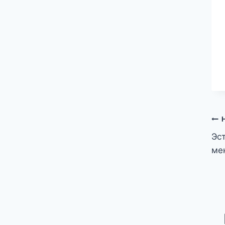
Н
Эс
п
ме
з