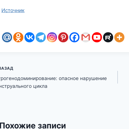
Источник
авигация
НАЗАД
трогенодоминирование: опасное нарушение
о
нструального цикла
аписям
Похожие записи