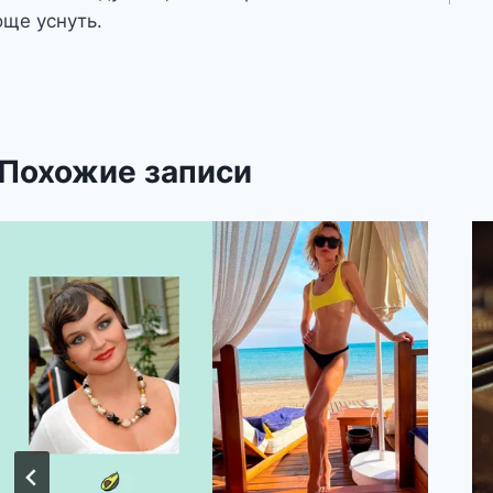
аписям
още уснуть.
Похожие записи