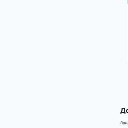
Бандуряники: рецепт слоеных
драников под грибным соусом
Печать -
26.10.2025
0 Комментарии
Д
Ваш