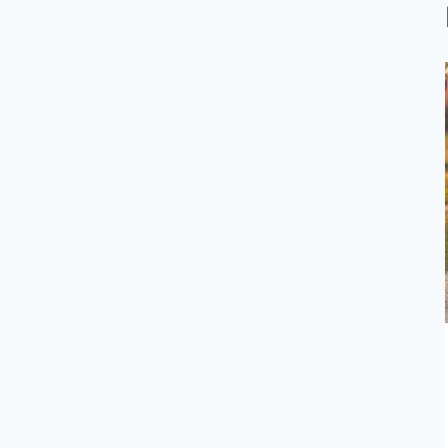
Несчастные южные
красавицы: почему ты никогда
не захотела бы жить, как