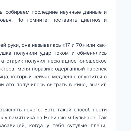
мы собираем последние научные данные и
овья. Но помните: поставить диагноз и
 руки, она называлась «17 и 70» или как-
душка получили удар током и обменялись
, а старик получил нескладное юношеское
актёра, меня поразил: одёрганный паренёк
мца, который сейчас медленно спустится с
и это получилось сыграть в кино, значит,
ъяснять нечего. Есть такой способ нести
к у памятника на Новинском бульваре. Так
асавицей, когда у тебя сутулые плечи,