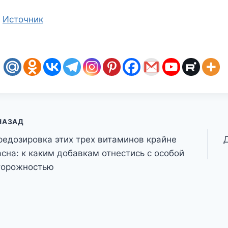
Источник
авигация
НАЗАД
редозировка этих трех витаминов крайне
о
асна: к каким добавкам отнестись с особой
аписям
торожностью