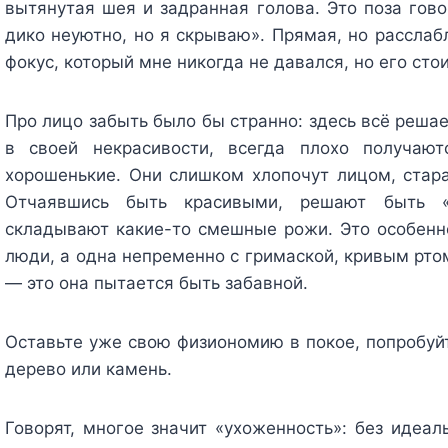
вытянутая шея и задранная голова. Это поза гово
дико неуютно, но я скрываю». Прямая, но расслаб
фокус, который мне никогда не давался, но его стои
Про лицо забыть было бы странно: здесь всё реш
в своей некрасивости, всегда плохо получаю
хорошенькие. Они слишком хлопочут лицом, стара
Отчаявшись быть красивыми, решают быть «п
складывают какие-то смешные рожи. Это особенно
люди, а одна непременно с гримаской, кривым рто
— это она пытается быть забавной.
Оставьте уже свою физиономию в покое, попробуйт
дерево или камень.
Говорят, многое значит «ухоженность»: без идеал