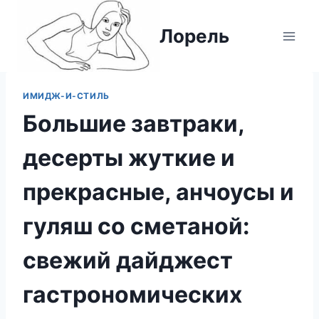
Перейти
к
Лорель
содержимому
ИМИДЖ-И-СТИЛЬ
Большие завтраки,
десерты жуткие и
прекрасные, анчоусы и
гуляш со сметаной:
свежий дайджест
гастрономических