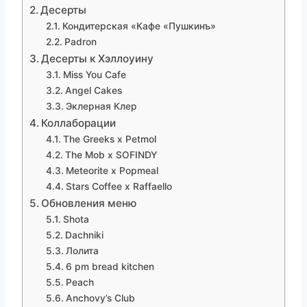
Десерты
Кондитерская «Кафе «Пушкинъ»
Padron
Десерты к Хэллоуину
Miss You Cafe
Angel Cakes
Эклерная Клер
Коллаборации
The Greeks x Petmol
The Mob x SOFINDY
Meteorite x Popmeal
Stars Coffee x Raffaello
Обновления меню
Shota
Dachniki
Лолита
6 pm bread kitchen
Рeach
Anchovy’s Club