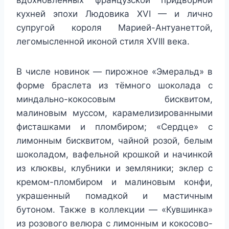
вдохновленных французской придворной
кухней эпохи Людовика XVI — и лично
супругой короля Марией-Антуанеттой,
легомысленной иконой стиля XVIII века.
В числе новинок — пирожное «Эмеральд» в
форме браслета из тёмного шоколада с
миндально-кокосовым бисквитом,
малиновым муссом, карамелизированными
фисташками и пломбиром; «Сердце» с
лимонным бисквитом, чайной розой, белым
шоколадом, вафельной крошкой и начинкой
из клюквы, клубники и земляники; эклер с
кремом-пломбиром и малиновым конфи,
украшенный помадкой и мастичным
бутоном. Также в коллекции — «Кувшинка»
из розового велюра с лимонным и кокосово-