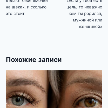
делают себе ямочки
«Если у тебя есть
записям
на щеках, и сколько
цель, то неважно
это стоит
кем ты родился,
мужчиной или
женщиной»
Похожие записи