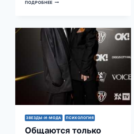
СТРАШНО
ПОДРОБНЕЕ
ЛИ
СЕЙЧАС
НАХОДИТЬСЯ
В
КРЫМУ?
ЭМОЦИОНАЛЬНО
ОТВЕТИЛА
ЭВЕЛИНА
БЛЕДАНС
ЗВЕЗДЫ-И-МОДА
ПСИХОЛОГИЯ
Общаются только