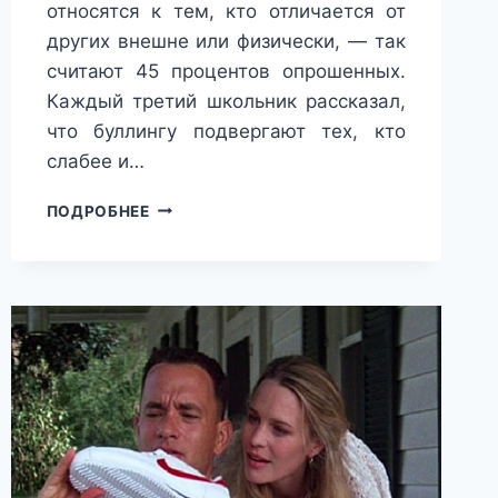
относятся к тем, кто отличается от
других внешне или физически, — так
считают 45 процентов опрошенных.
Каждый третий школьник рассказал,
что буллингу подвергают тех, кто
слабее и…
ЧАЩЕ
ПОДРОБНЕЕ
ВСЕГО
С
АГРЕССИЕЙ
ОТНОСЯТСЯ
К
ТЕМ,
КТО
ОТЛИЧАЕТСЯ
ОТ
ДРУГИХ
ВНЕШНЕ
ИЛИ