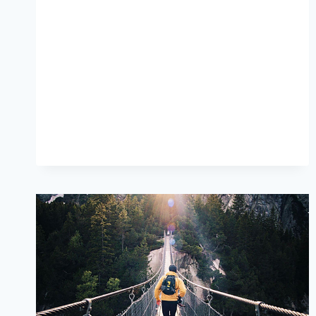
«2
МАШИ»
РАСПАЛАСЬ
ИЗ-
ЗА
КОНФЛИКТА
МЕЖДУ
СОЛИСТКАМИ