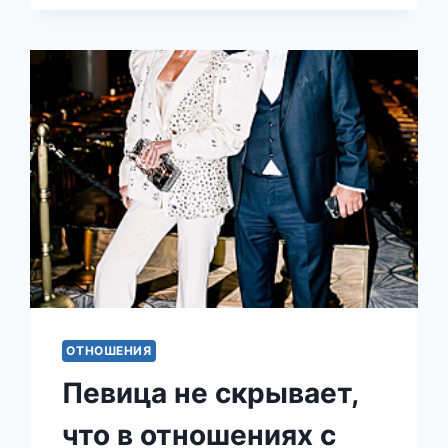
ЧТО
СНИМАЮТ
НЕРВНОЕ
НАПРЯЖЕНИЕ
ПРОГУЛКАМИ
НА
СВЕЖЕМ
ВОЗДУХЕ,
ОБЩЕНИЕМ
С
РОДНЫМ
ОТНОШЕНИЯ
Певица не скрывает,
что в отношениях с