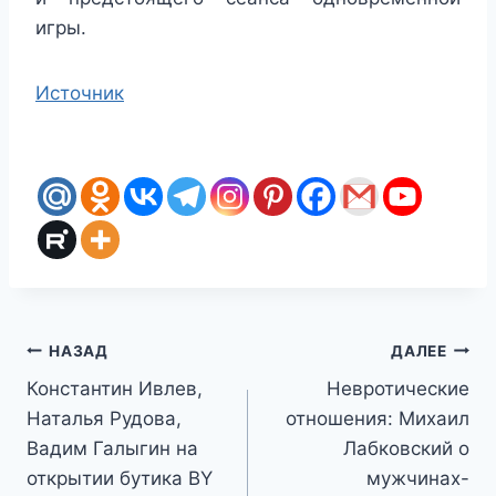
игры.
Источник
Навигация
НАЗАД
ДАЛЕЕ
Константин Ивлев,
Невротические
по
Наталья Рудова,
отношения: Михаил
записям
Вадим Галыгин на
Лабковский о
открытии бутика BY
мужчинах-