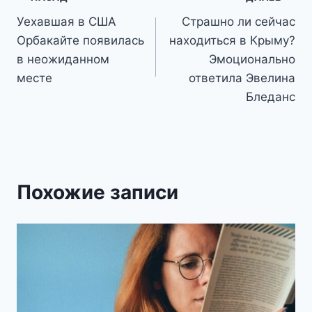
Навигация
Уехавшая в США
Страшно ли сейчас
по
Орбакайте появилась
находиться в Крыму?
записям
в неожиданном
Эмоционально
месте
ответила Эвелина
Бледанс
Похожие записи