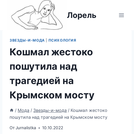
Перейти
к
Лорель
содержимому
ЗВЕЗДЫ-И-МОДА
|
ПСИХОЛОГИЯ
Кошмал жестоко
пошутила над
трагедией на
Крымском мосту
/
Мода
/
Звезды-и-мода
/
Кошмал жестоко
пошутила над трагедией на Крымском мосту
От
Jurnalistka
10.10.2022