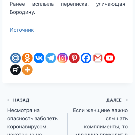
Ранее всплыла переписка, уличающая
Бородину.
Источник
Навигация
НАЗАД
ДАЛЕЕ
Несмотря на
Если женщине важно
по
опасность заболеть
слышать
записям
коронавирусом,
комплименты, то
некоторые не
мужчина приходит в