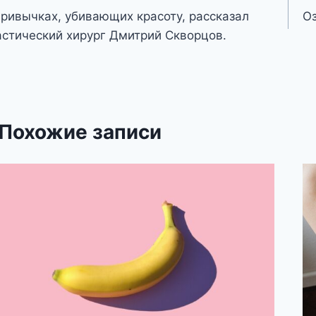
привычках, убивающих красоту, рассказал
Оз
о
астический хирург Дмитрий Скворцов.
аписям
Похожие записи