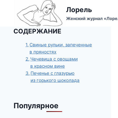
Перейти
Лорель
к
содержимому
Женский журнал «Лоре
СОДЕРЖАНИЕ
Свиные рульки, запеченные
в пряностях
Чечевица с овощами
в красном вине
Печенье с глазурью
из горького шоколада
Популярное