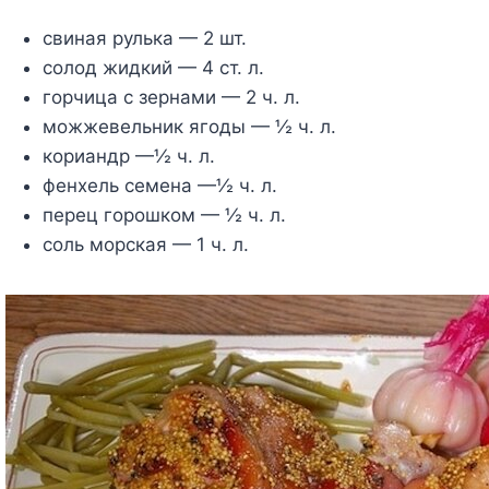
свиная рулька — 2 шт.
солод жидкий — 4 ст. л.
горчица с зернами — 2 ч. л.
можжевельник ягоды — ½ ч. л.
кориандр —½ ч. л.
фенхель семена —½ ч. л.
перец горошком — ½ ч. л.
соль морская — 1 ч. л.