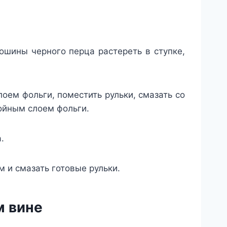
шины черного перца растереть в ступке,
ем фольги, поместить рульки, смазать со
войным слоем фольги.
.
 и смазать готовые рульки.
м вине