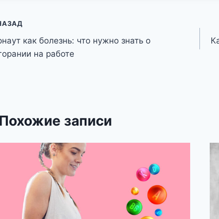
авигация
НАЗАД
наут как болезнь: что нужно знать о
К
о
горании на работе
аписям
Похожие записи