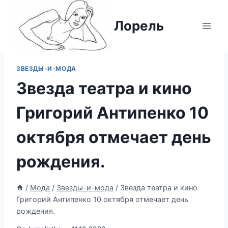
Перейти
к
Лорель
содержимому
ЗВЕЗДЫ-И-МОДА
Звезда театра и кино
Григорий Антипенко 10
октября отмечает день
рождения.
/
Мода
/
Звезды-и-мода
/
Звезда театра и кино
Григорий Антипенко 10 октября отмечает день
рождения.