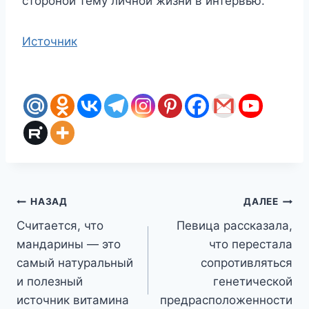
стороной тему личной жизни в интервью.
Источник
Навигация
НАЗАД
ДАЛЕЕ
Считается, что
Певица рассказала,
по
мандарины — это
что перестала
записям
самый натуральный
сопротивляться
и полезный
генетической
источник витамина
предрасположенности