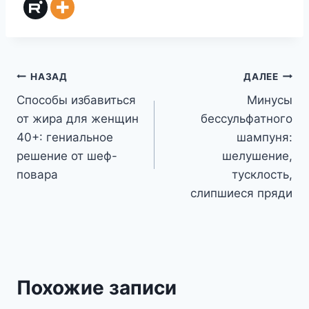
Навигация
НАЗАД
ДАЛЕЕ
Способы избавиться
Минусы
по
от жира для женщин
бессульфатного
записям
40+: гениальное
шампуня:
решение от шеф-
шелушение,
повара
тусклость,
слипшиеся пряди
Похожие записи