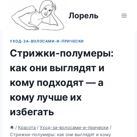
Перейти
к
Лорель
содержимому
УХОД-ЗА-ВОЛОСАМИ-И-ПРИЧЕСКИ
Стрижки-полумеры:
как они выглядят и
кому подходят — а
кому лучше их
избегать
/
Красота
/
Уход-за-волосами-и-прически
/
Стрижки-полумеры: как они выглядят и кому