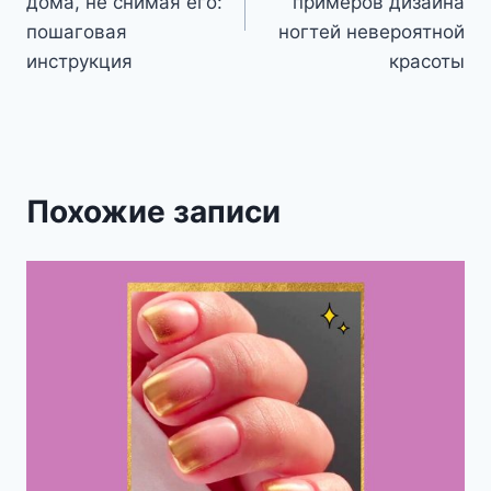
записям
дома, не снимая его:
примеров дизайна
пошаговая
ногтей невероятной
инструкция
красоты
Похожие записи