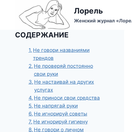
Перейти
Лорель
к
содержимому
Женский журнал «Лоре
СОДЕРЖАНИЕ
Не говори названиями
трендов
Не проверяй постоянно
свои руки
Не настаивай на других
услугах
Не приноси свои средства
Не напрягай руки
Не игнорируй советы
Не игнорируй гигиену
Не говори о личном