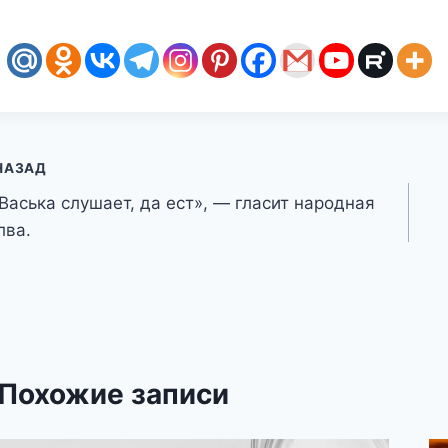
авигация
НАЗАД
Васька слушает, да ест», — гласит народная
о
лва.
аписям
Похожие записи