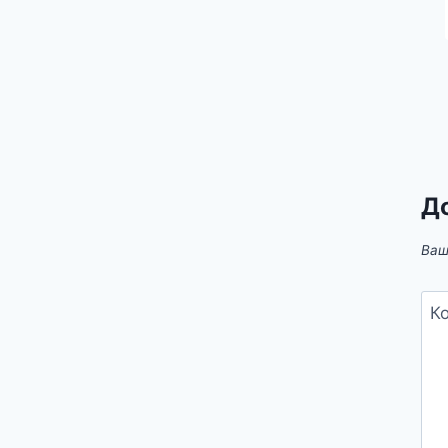
Д
Ваш
К