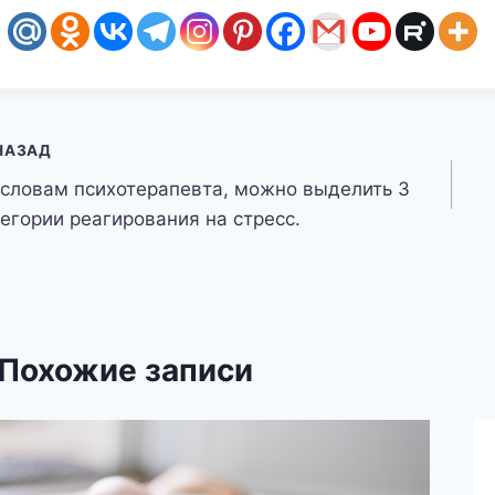
авигация
НАЗАД
 словам психотерапевта, можно выделить 3
о
тегории реагирования на стресс.
аписям
Похожие записи