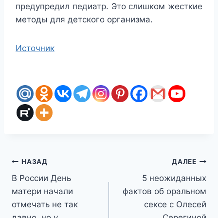
предупредил педиатр. Это слишком жесткие
методы для детского организма.
Источник
Навигация
НАЗАД
ДАЛЕЕ
В России День
5 неожиданных
по
матери начали
фактов об оральном
записям
отмечать не так
сексе с Олесей
давно, но у
Серегиной