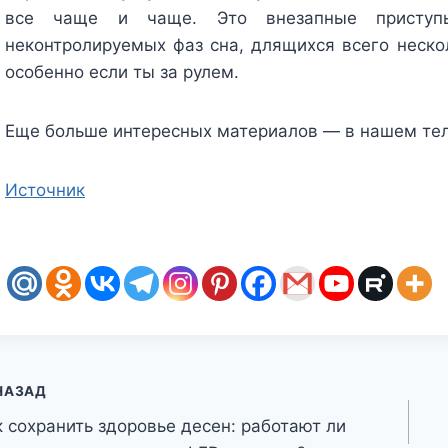
все чаще и чаще. Это внезапные приступ
неконтролируемых фаз сна, длящихся всего нескол
особенно если ты за рулем.
Еще больше интересных материалов — в нашем те
Источник
авигация
НАЗАД
к сохранить здоровье десен: работают ли
о