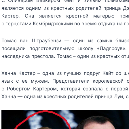
С Оливером Бейкером Кейт и Уильям познакоми
является одним из крестных родителей принца 
Картер. Она является крестной матерью пр
с герцогами Кембриджскими во время отдыха на го
Томас ван Штраубензи — один из самых близк
посещали подготовительную школу «Ладгроув»
наследника престола. Томас – один из крестных о
Ханна Картер – одна из лучших подруг Кейт со 
язык с ее мужем. Представители королевской 
с Робертом Картером, которая совпала с перво
Ханна — одна из крестных родителей принца Луи, 