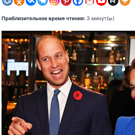
Приблизительное время чтения:
3
минут(ы)