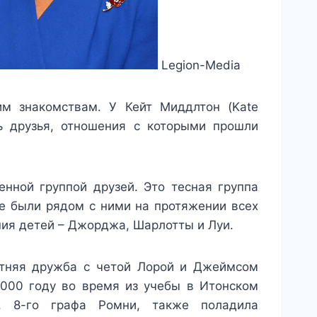
Legion-Media
им знакомствам. У Кейт Миддлтон (Kate
сть друзья, отношения с которыми прошли
нной группой друзей. Это тесная группа
ые были рядом с ними на протяжении всех
ния детей – Джорджа, Шарлотты и Луи.
етняя дружба с четой Лорой и Джеймсом
000 году во время из учебы в Итонском
 8-го графа Ромни, также поладила