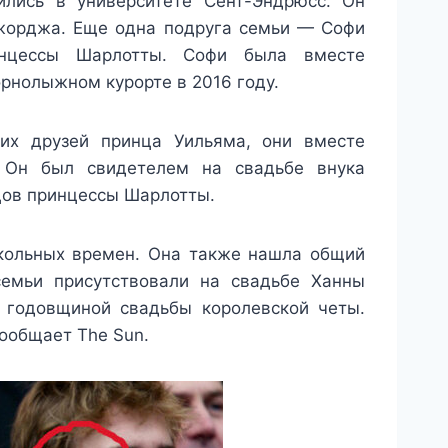
лись в университете Сент-Эндрюсс. Он
Джорджа. Еще одна подруга семьи — Софи
инцессы Шарлотты. Софи была вместе
рнолыжном курорте в 2016 году.
их друзей принца Уильяма, они вместе
. Он был свидетелем на свадьбе внука
тцов принцессы Шарлотты.
школьных времен. Она также нашла общий
семьи присутствовали на свадьбе Ханны
й годовщиной свадьбы королевской четы.
сообщает The Sun.