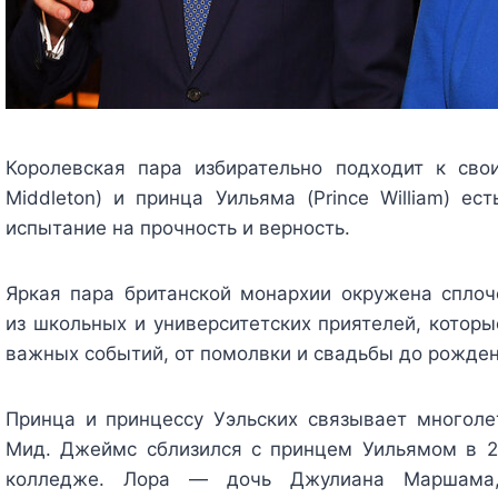
Королевская пара избирательно подходит к сво
Middleton) и принца Уильяма (Prince William) е
испытание на прочность и верность.
Яркая пара британской монархии окружена сплоче
из школьных и университетских приятелей, котор
важных событий, от помолвки и свадьбы до рожде
Принца и принцессу Уэльских связывает многол
Мид. Джеймс сблизился с принцем Уильямом в 2
колледже. Лора — дочь Джулиана Маршама,