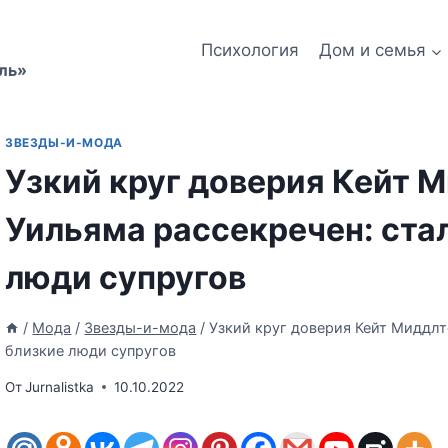
Психология
Дом и семья
ль»
ЗВЕЗДЫ-И-МОДА
Узкий круг доверия Кейт 
Уильяма рассекречен: ста
люди супругов
/
Мода
/
Звезды-и-мода
/
Узкий круг доверия Кейт Миддлт
близкие люди супругов
От
Jurnalistka
10.10.2022