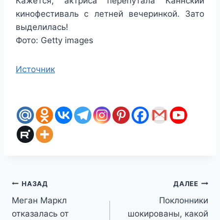
Кажется, актриса перепутала Каннский
кинофестиваль с летней вечеринкой. Зато
выделилась!
Фото: Getty images
Источник
Навигация
НАЗАД
ДАЛЕЕ
Меган Маркл
Поклонники
по
отказалась от
шокированы, какой