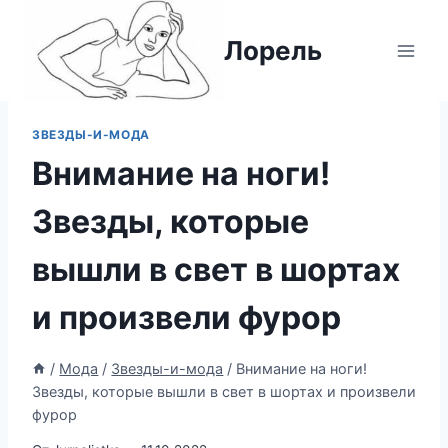
Перейти
к
Лорель
содержимому
ЗВЕЗДЫ-И-МОДА
Внимание на ноги!
Звезды, которые
вышли в свет в шортах
и произвели фурор
/
Мода
/
Звезды-и-мода
/
Внимание на ноги!
Звезды, которые вышли в свет в шортах и произвели
фурор