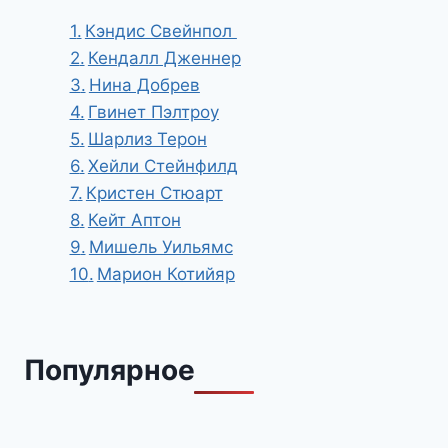
Кэндис Свейнпол
Кендалл Дженнер
Нина Добрев
Гвинет Пэлтроу
Шарлиз Терон
Хейли Стейнфилд
Кристен Стюарт
Кейт Аптон
Мишель Уильямс
Марион Котийяр
Популярное