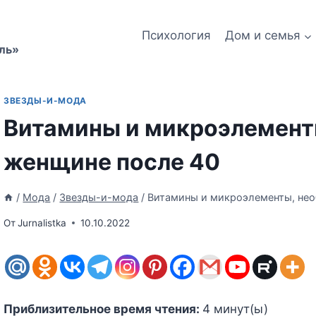
Психология
Дом и семья
ль»
ЗВЕЗДЫ-И-МОДА
Витамины и микроэлемент
женщине после 40
/
Мода
/
Звезды-и-мода
/
Витамины и микроэлементы, не
От
Jurnalistka
10.10.2022
Приблизительное время чтения:
4
минут(ы)