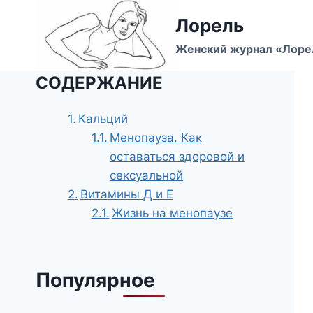
Перейти
Лорель
к
содержимому
Женский журнал «Лоре
СОДЕРЖАНИЕ
Кальций
Менопауза. Как
оставаться здоровой и
сексуальной
Витамины Д и Е
Жизнь на менопаузе
Популярное