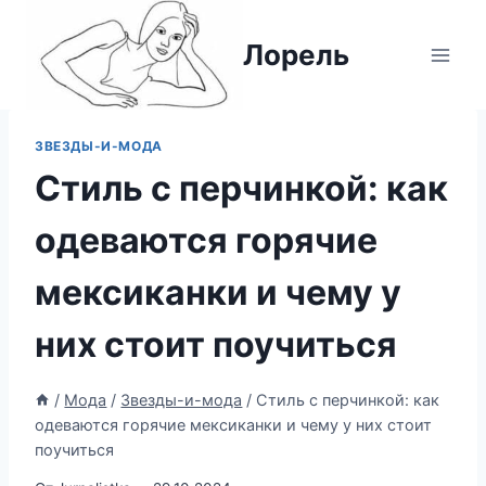
Перейти
к
Лорель
содержимому
ЗВЕЗДЫ-И-МОДА
Стиль с перчинкой: как
одеваются горячие
мексиканки и чему у
них стоит поучиться
/
Мода
/
Звезды-и-мода
/
Стиль с перчинкой: как
одеваются горячие мексиканки и чему у них стоит
поучиться