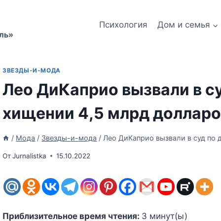
Психология
Дом и семья
ль»
ЗВЕЗДЫ-И-МОДА
Лео ДиКаприо вызвали в су
хищении 4,5 млрд долларо
/
Мода
/
Звезды-и-мода
/
Лео ДиКаприо вызвали в суд по 
От
Jurnalistka
15.10.2022
Приблизительное время чтения:
3
минут(ы)