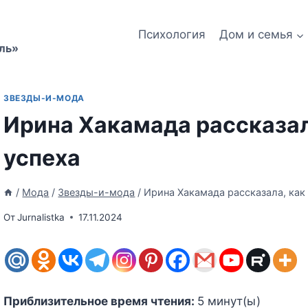
Психология
Дом и семья
ль»
ЗВЕЗДЫ-И-МОДА
Ирина Хакамада рассказал
успеха
/
Мода
/
Звезды-и-мода
/
Ирина Хакамада рассказала, как
От
Jurnalistka
17.11.2024
Приблизительное время чтения:
5
минут(ы)