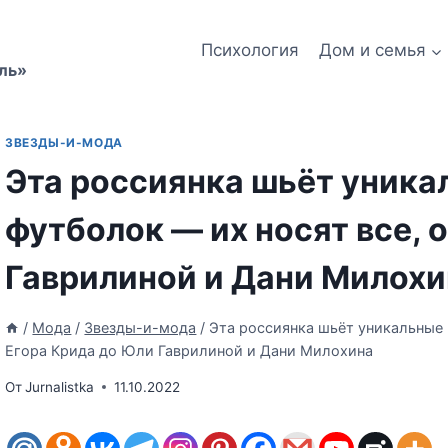
Психология
Дом и семья
ль»
ЗВЕЗДЫ-И-МОДА
Эта россиянка шьёт уника
футболок — их носят все, 
Гаврилиной и Дани Милохи
/
Мода
/
Звезды-и-мода
/
Эта россиянка шьёт уникальные 
Егора Крида до Юли Гаврилиной и Дани Милохина
От
Jurnalistka
11.10.2022