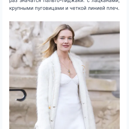
раз значатся пальто-пиджаки: с лацканами,
крупными пуговицами и четкой линией плеч.