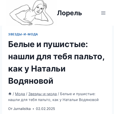
Перейти
к
Лорель
содержимому
ЗВЕЗДЫ-И-МОДА
Белые и пушистые:
нашли для тебя пальто,
как у Натальи
Водяновой
/
Мода
/
Звезды-и-мода
/
Белые и пушистые:
нашли для тебя пальто, как у Натальи Водяновой
От
Jurnalistka
02.02.2025