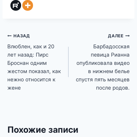
Навигация
НАЗАД
ДАЛЕЕ
Влюблен, как и 20
Барбадосская
по
лет назад: Пирс
певица Рианна
записям
Броснан одним
опубликовала видео
жестом показал, как
в нижнем белье
нежно относится к
спустя пять месяцев
жене
после родов.
Похожие записи