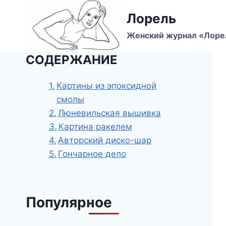
Перейти
Лорель
к
содержимому
Женский журнал «Лоре
СОДЕРЖАНИЕ
Картины из эпоксидной
смолы
Люневильская вышивка
Картина ракелем
Авторский диско-шар
Гончарное дело
Популярное