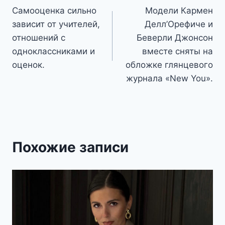
Самооценка сильно
Модели Кармен
по
зависит от учителей,
Делл’Орефиче и
записям
отношений с
Беверли Джонсон
одноклассниками и
вместе сняты на
оценок.
обложке глянцевого
журнала «New You».
Похожие записи