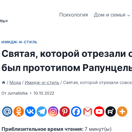
Психология
Дом и семья
ль»
ИМИДЖ-И-СТИЛЬ
Святая, которой отрезали 
был прототипом Рапунцел
/
Мода
/
Имидж-и-стиль
/
Святая, которой отрезали совс
От
Jurnalistka
10.10.2022
Приблизительное время чтения:
7
минут(ы)