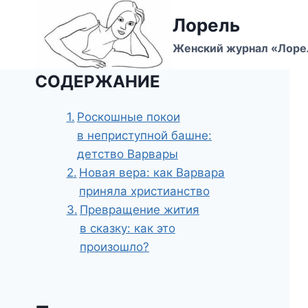
Перейти
Лорель
к
содержимому
Женский журнал «Лоре
СОДЕРЖАНИЕ
Роскошные покои
в неприступной башне:
детство Варвары
Новая вера: как Варвара
приняла христианство
Превращение жития
в сказку: как это
произошло?