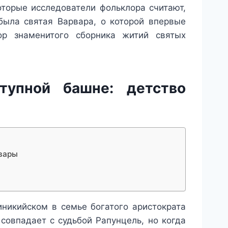
оторые исследователи фольклора считают,
была святая Варвара, о которой впервые
тор знаменитого сборника житий святых
тупной башне: детство
рвары
иникийском в семье богатого аристократа
овпадает с судьбой Рапунцель, но когда