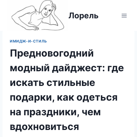
Перейти
к
Лорель
содержимому
ИМИДЖ-И-СТИЛЬ
Предновогодний
модный дайджест: где
искать стильные
подарки, как одеться
на праздники, чем
вдохновиться