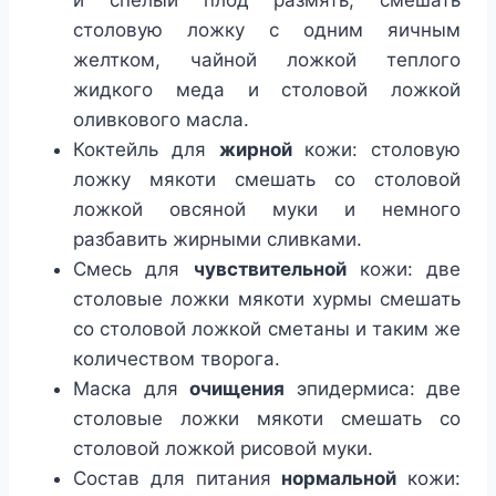
и спелый плод размять, смешать
столовую ложку с одним яичным
желтком, чайной ложкой теплого
жидкого меда и столовой ложкой
оливкового масла.
Коктейль для
жирной
кожи: столовую
ложку мякоти смешать со столовой
ложкой овсяной муки и немного
разбавить жирными сливками.
Смесь для
чувствительной
кожи: две
столовые ложки мякоти хурмы смешать
со столовой ложкой сметаны и таким же
количеством творога.
Маска для
очищения
эпидермиса: две
столовые ложки мякоти смешать со
столовой ложкой рисовой муки.
Состав для питания
нормальной
кожи: