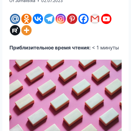
От
Jurnalistka
02.07.2023
Приблизительное время чтения:
< 1
минуты