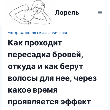
Перейти
к
Лорель
содержимому
УХОД-ЗА-ВОЛОСАМИ-И-ПРИЧЕСКИ
Как проходит
пересадка бровей,
откуда и как берут
волосы для нее, через
какое время
проявляется эффект