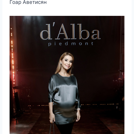
Гоар Аветисян