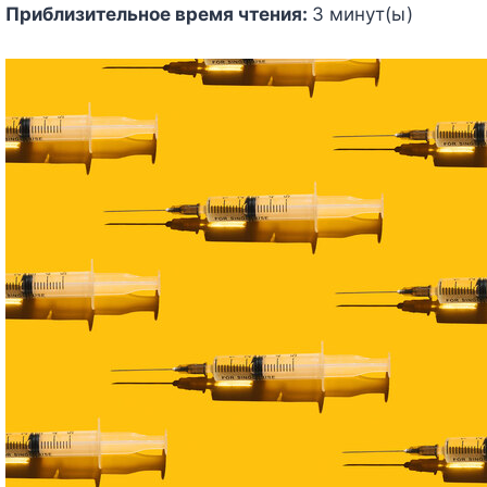
Приблизительное время чтения:
3
минут(ы)