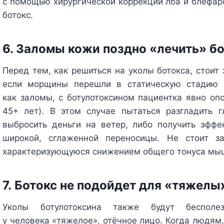
с помощью хирургической коррекции лба и блефаро
ботокс.
6. Заломы кожи поздно «лечить» б
Перед тем, как решиться на уколы ботокса, стоит
если морщины перешли в статическую стадию и
как заломы, с ботулотоксином пациентка явно оп
45+ лет). В этом случае пытаться разгладить 
выбросить деньги на ветер, либо получить эффек
широкой, сглаженной переносицы. Не стоит з
характеризующуюся снижением общего тонуса мы
7. Ботокс не подойдет для «тяжелы
Уколы ботулотоксина также будут беспо
у человека «тяжелое», отёчное лицо. Когда людям