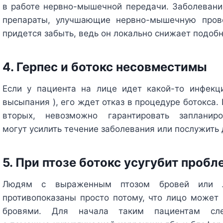
в работе нервно-мышечной передачи. Заболевание
препараты, улучшающие нервно-мышечную прово
придется забыть, ведь он локально снижает подоб
4. Герпес и ботокс несовместимы
Если у пациента на лице идет какой-то инфекц
высыпания ), его ждет отказ в процедуре ботокса. 
вторых, невозможно гарантировать запланир
могут усилить течение заболевания или послужит
5. При птозе ботокс усугубит пробл
Людям с выраженным птозом бровей или л
противопоказаны просто потому, что лицо может 
бровями. Для начала таким пациентам след