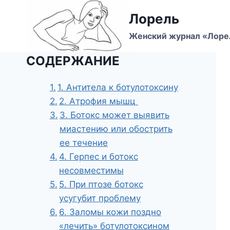
Перейти
Лорель
к
содержимому
Женский журнал «Лоре
СОДЕРЖАНИЕ
1. Антитела к ботулотоксину
2. Атрофия мышц
3. Ботокс может выявить
миастению или обострить
ее течение
4. Герпес и ботокс
несовместимы
5. При птозе ботокс
усугубит проблему
6. Заломы кожи поздно
«лечить» ботулотоксином