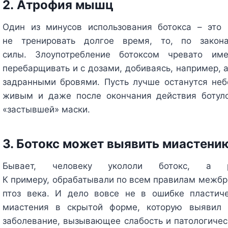
2. Атрофия мышц
Один из минусов использования ботокса – эт
не тренировать долгое время, то, по закон
силы. Злоупотребление ботоксом чревато им
перебарщивать и с дозами, добиваясь, например, 
задранными бровями. Пусть лучше останутся не
живым и даже после окончания действия ботул
«застывшей» маски.
3. Ботокс может выявить миастению
Бывает, человеку укололи ботокс, а р
К примеру, обрабатывали по всем правилам межбро
птоз века. И дело вовсе не в ошибке пластич
миастения в скрытой форме, которую выявил 
заболевание, вызывающее слабость и патологиче