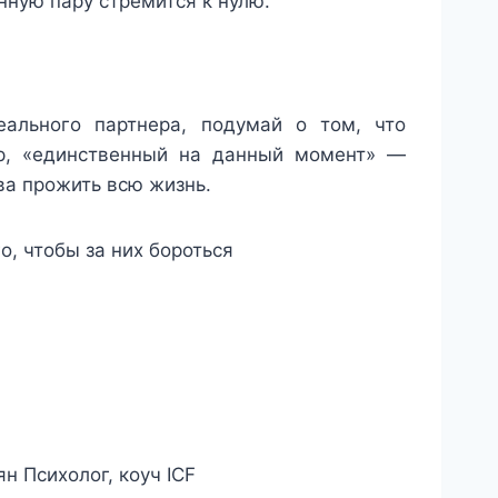
нную пару стремится к нулю.
еального партнера, подумай о том, что
р, «единственный на данный момент» —
ова прожить всю жизнь.
о, чтобы за них бороться
н Психолог, коуч ICF