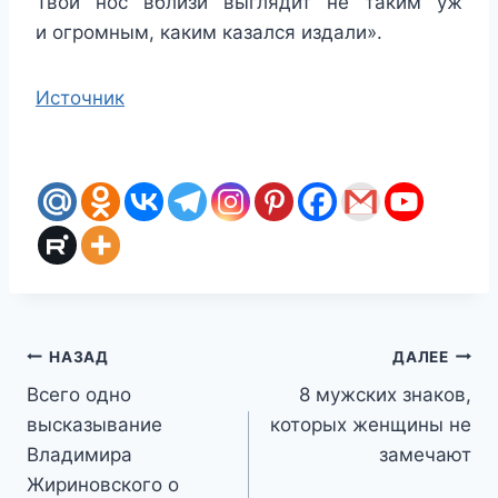
Твой нос вблизи выглядит не таким уж
и огромным, каким казался издали».
Источник
Навигация
НАЗАД
ДАЛЕЕ
Всего одно
8 мужских знаков,
по
высказывание
которых женщины не
записям
Владимира
замечают
Жириновского о