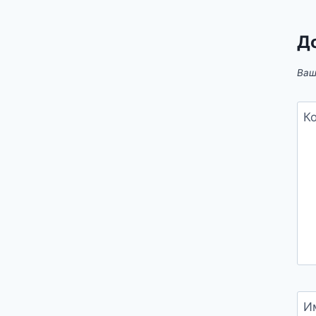
Д
Ваш
К
И