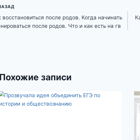
авигация
НАЗАД
к восстановиться после родов. Когда начинать
К
о
нироваться после родов. Что и как есть на гв
аписям
Похожие записи