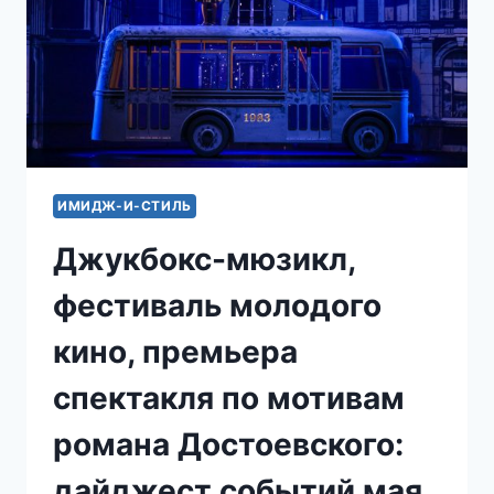
ИМИДЖ-И-СТИЛЬ
Джукбокс-мюзикл,
фестиваль молодого
кино, премьера
спектакля по мотивам
романа Достоевского:
дайджест событий мая