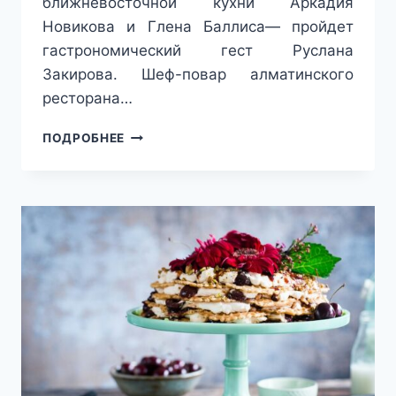
ближневосточной кухни Аркадия
Новикова и Глена Баллиса— пройдет
гастрономический гест Руслана
Закирова. Шеф-повар алматинского
ресторана…
СПЕШЛ
ПОДРОБНЕЕ
МЕНЮ,
ВКУСНЫЕ
КОЛЛАБОРАЦИИ,
НОВЫЕ
ЗАВТРАКИ
И
ЕЩЕ
МНОГО
ИНТЕРЕСНОГО:
ДАЙДЖЕСТ
ГАСТРОНОМИЧЕСКИХ
НОВОСТЕЙ