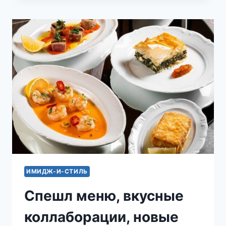
ПОПРОБОВАТЬ
СМОРЧКИ
И
ДРУГИЕ
СТОЯЩИЕ
ВНИМАНИЯ
НОВЫЕ
БЛЮДА:
ГАСТРОНОМИЧЕСКИЙ
ДАЙДЖЕСТ
VOICE
ИМИДЖ-И-СТИЛЬ
Спешл меню, вкусные
коллаборации, новые