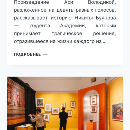
Произведение Аси Володиной,
разложенное на девять разных голосов,
рассказывает историю Никиты Буянова
— студента Академии, который
принимает трагическое решение,
отразившееся на жизни каждого из…
НОВЫЕ
ПОДРОБНЕЕ
СПЕКТАКЛИ,
ЯРМАРКА
СОВРЕМЕННОГО
ИСКУССТВА,
МУЗЫКАЛЬНЫЙ
БАЙОПИК
И
МНОГОЕ
ДРУГОЕ:
ДАЙДЖЕСТ
СОБЫТИЙ
АПРЕЛЯ