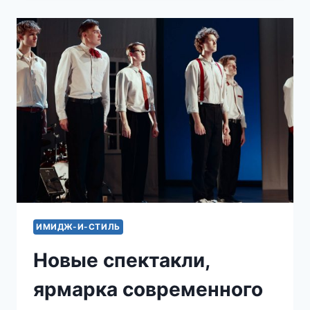
МОЛОДОГО
КИНО,
ПРЕМЬЕРА
СПЕКТАКЛЯ
ПО
МОТИВАМ
РОМАНА
ДОСТОЕВСКОГО:
ДАЙДЖЕСТ
СОБЫТИЙ
МАЯ
ИМИДЖ-И-СТИЛЬ
Новые спектакли,
ярмарка современного