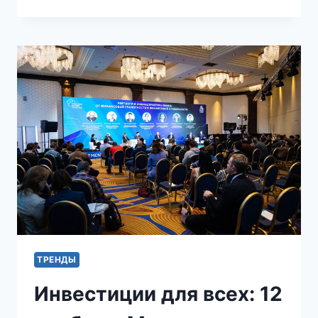
VOICE,
МЕКСИКАНСКАЯ
ВЕЧЕРИНКА,
СЕЗОННОЕ
МЕНЮ
И
ЕЩЕ
МНОГО
ВСЕГО
ИНТЕРЕСНОГО:
ДАЙДЖЕСТ
РЕСТОРАННЫХ
НОВОСТЕЙ
ТРЕНДЫ
Инвестиции для всех: 12