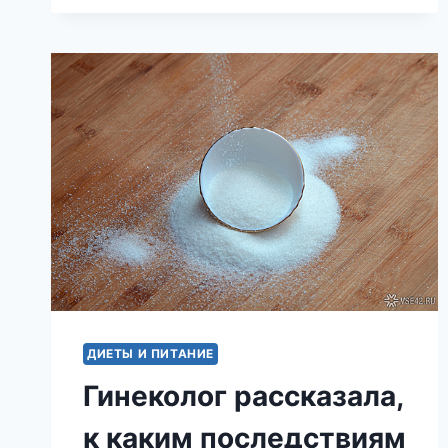
НАДУМАННЫЕ
КОМПЛЕКСЫ:
3
«НЕДОСТАТКА»,
КОТОРЫЕ
НА
САМОМ
ДЕЛЕ
КАЖУТСЯ
ДРУГИМ
ПРИВЛЕКАТЕЛЬНЫМИ
ДИЕТЫ И ПИТАНИЕ
Гинеколог рассказала,
к каким последствиям