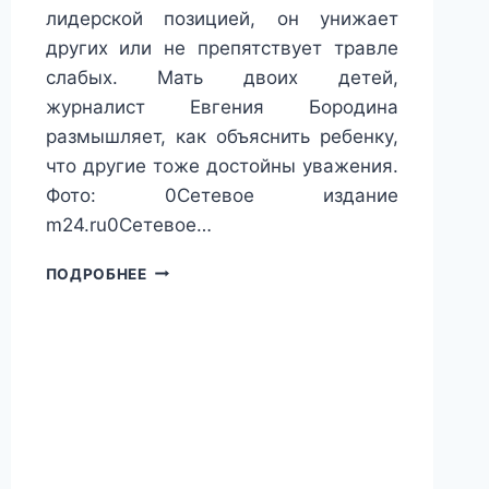
лидерской позицией, он унижает
других или не препятствует травле
слабых. Мать двоих детей,
журналист Евгения Бородина
размышляет, как объяснить ребенку,
что другие тоже достойны уважения.
Фото: 0Сетевое издание
m24.ru0Сетевое…
ХОРОШО,
ПОДРОБНЕЕ
КОГДА
ПОДРОСТОК
–
ЛИДЕР,
ПОЛЬЗУЮЩИЙСЯ
АВТОРИТЕТОМ
В
ШКОЛЕ
И