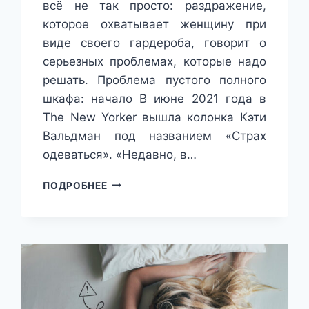
всё не так просто: раздражение,
которое охватывает женщину при
виде своего гардероба, говорит о
серьезных проблемах, которые надо
решать. Проблема пустого полного
шкафа: начало В июне 2021 года в
The New Yorker вышла колонка Кэти
Вальдман под названием «Страх
одеваться». «Недавно, в…
ПОЧЕМУ
ПОДРОБНЕЕ
ПЕРЕСТАЕТ
НРАВИТЬСЯ
ОДЕЖДА:
ЭКСПЕРТЫ
ОБЪЯСНЯЮТ,
ЧТО
СТОИТ
ЗА