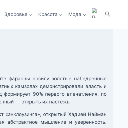
Здоровье
Красота
Мода
пте фараоны носили золотые набедренные
хатных камзолах демонстрировали власть и
д формирует 90% первого впечатления, по
енный — открыть их настежь.
кт «энклоузинга», открытый Хадией Найман
ая абстрактное мышление и уверенность.