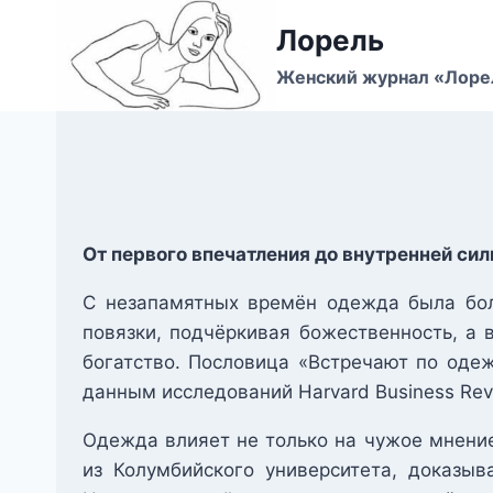
Перейти
Лорель
к
содержимому
Женский журнал «Лоре
От первого впечатления до внутренней си
С незапамятных времён одежда была бол
повязки, подчёркивая божественность, а 
богатство. Пословица «Встречают по оде
данным исследований Harvard Business Rev
Одежда влияет не только на чужое мнение
из Колумбийского университета, доказы