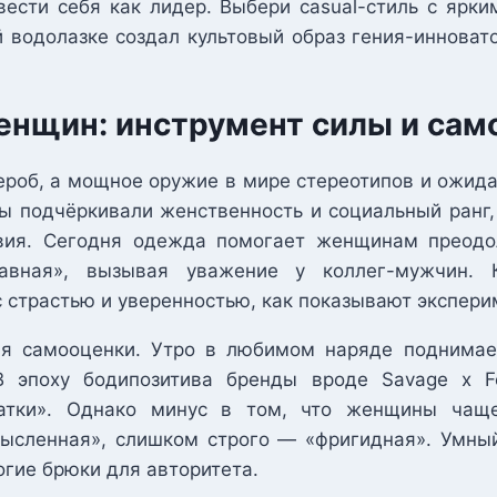
сти себя как лидер. Выбери casual-стиль с ярки
й водолазке создал культовый образ гения-инноват
женщин: инструмент силы и са
роб, а мощное оружие в мире стереотипов и ожидан
ы подчёркивали женственность и социальный ранг, 
вия. Сегодня одежда помогает женщинам преодол
лавная», вызывая уважение у коллег-мужчин. 
 страстью и уверенностью, как показывают экспери
 самооценки. Утро в любимом наряде поднимает 
 В эпоху бодипозитива бренды вроде Savage x F
татки». Однако минус в том, что женщины чащ
ысленная», слишком строго — «фригидная». Умный
огие брюки для авторитета.