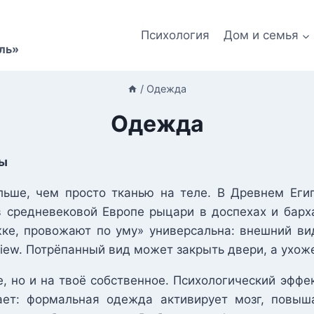
Психология
Дом и семья
ль»
/
Одежда
Одежда
лы
ьше, чем просто тканью на теле. В Древнем Еги
в средневековой Европе рыцари в доспехах и бар
жке, провожают по уму» универсальна: внешний ви
iew. Потрёпанный вид может закрыть двери, а ухож
, но и на твоё собственное. Психологический эффе
вает: формальная одежда активирует мозг, повыш