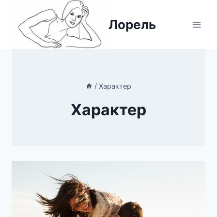
Перейти
к
Лорель
содержимому
/
Характер
Характер