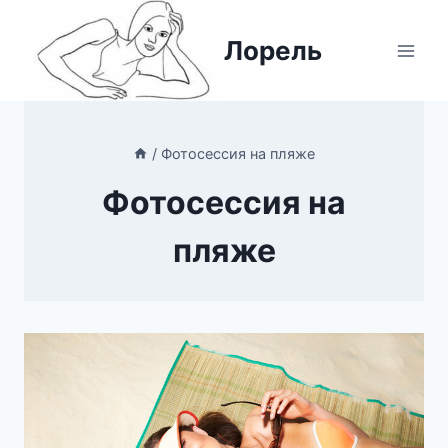
Перейти
к
Лорель
содержимому
/
Фотосессия на пляже
Фотосессия на
пляже