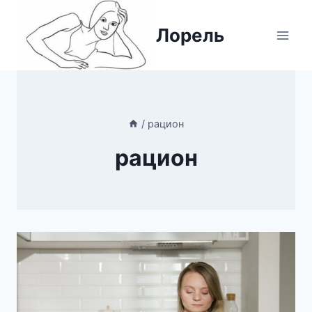
Перейти
к
Лорель
содержимому
/
рацион
рацион