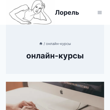
Перейти
к
Лорель
содержимому
/
онлайн-курсы
онлайн-курсы