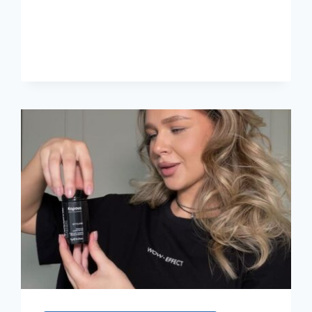
ЭЛЕГАНТНОСТЬ:
САЛЬМА
ХАЙЕК
НАУЧИЛА
НАС
ДЕЛАТЬ
ИДЕАЛЬНЫЙ
ПУЧОК
ДЛЯ
СЕДЫХ
ВОЛОС