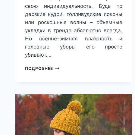
свою индивидуальность. Будь то
дерзкие кудри, голливудские локоны
или роскошные волны – объемные
укладки в тренде абсолютно всегда.
Но осенне-зимняя влажность и
головные уборы его просто
убивают….
КАК
ПОДРОБНЕЕ
ДОБИТЬСЯ
МАКСИМАЛЬНОГО
ОБЪЕМА
НА
МАКУШКЕ:
ЛАЙФХАК
ДЛЯ
ДОМАШНЕЙ
УКЛАДКИ