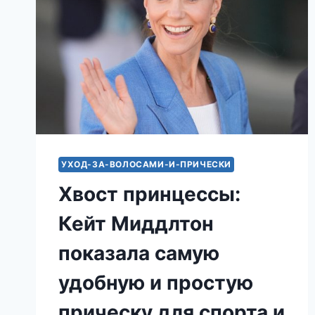
УХОД-ЗА-ВОЛОСАМИ-И-ПРИЧЕСКИ
Хвост принцессы:
Кейт Миддлтон
показала самую
удобную и простую
прическу для спорта и